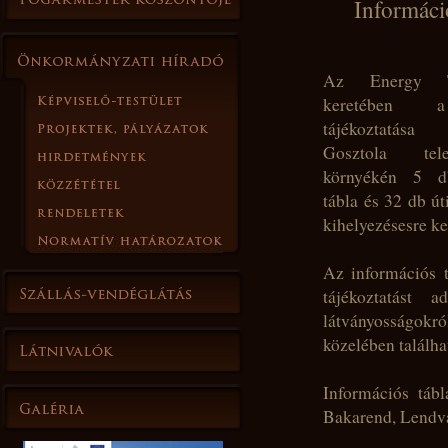
Informáci
Az Energy T
keretében a
tájékoztatás
Gosztola tel
környékén 5 d
tábla és 32 db út
kihelyezésesre ker
Az információs t
tájékoztatást 
látványosságokró
közelében találha
Információs táb
Bakarend, Lendva