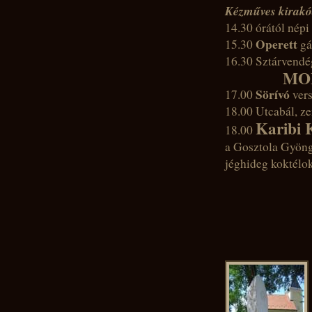
Kézműves kirakód
14.30 órától nép
Operett
15.30
gá
16.30 Sztárvendé
MO
Sörívó
17.00
ver
18.00 Utcabál, z
Karibi
18.00
a Gosztola Gyöng
jéghideg koktélok