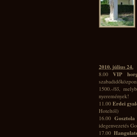
2010. július 24.
VIP horg
8.00
szabadidőközpo
1500.-/fő, melyb
nyeremények!
Erdei gya
11.00
Hoteltól)
Gosztola
16.00
idegenvezetés Go
Hangulat
17.00