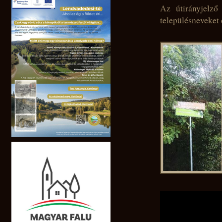
Az útirányjelző
településneveket 