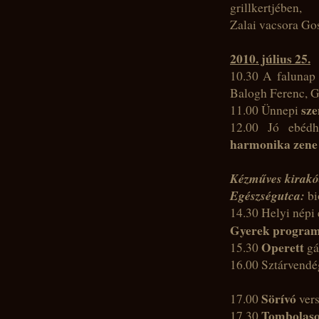
grillkertjében,
Zalai vacsora Go
2010. július 25.
10.30 A falunap
Balogh Ferenc, G
sze
11.00 Ünnepi
12.00 Jó ebédh
harmonika zene
Kézműves kirakód
Egészségutca
:
bi
14.30 Helyi népi
Gyerek progra
Operett
15.30
gá
16.00 Sztárvendé
Sörívó
17.00
ver
Tombolaso
17.30