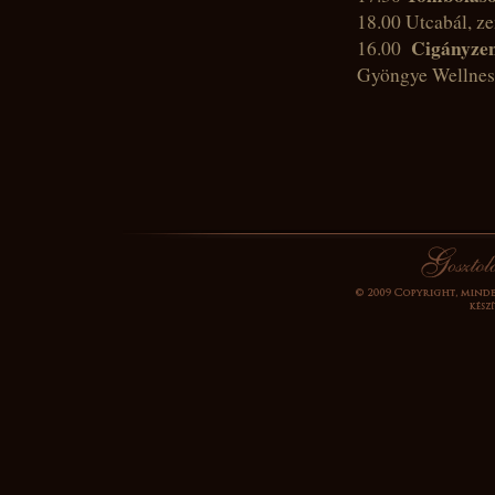
18.00 Utcabál, z
Cigányze
16.00
Gyöngye Welln