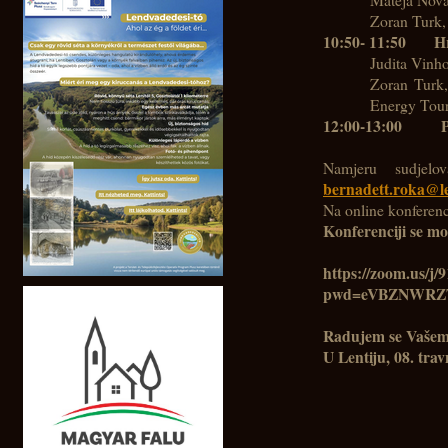
Zoran Turk, 
10:50- 11:50
H
Judita Vinhof
Zoran Turk,
Energy Tou
12:00-13:00
P
Namjeru sudjelo
bernadett.roka@le
Na online konferenc
Konferenciji se m
https://zoom.us/j
pwd=eVBZNWRZT
R
adujem
se V
ašem
U
Lenti
ju
,
08. tra