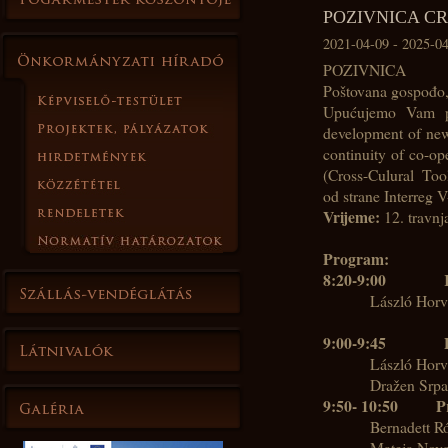
POZIVNICA C
2021-04-09 - 2025-0
POZIVNICA
Poštovana gospođo,
Upućujemo Vam poz
development of new,
continuity of co-op
(Cross-Culural Tool
od strane Interreg
Vrijeme:
12. travnj
Program:
8:20-9:00
László Horv
Dražen Srpak
9:00-9:45
László Horv
Dražen Srpa
9:50- 10:50
P
Bernadett Ró
Mateja Nova