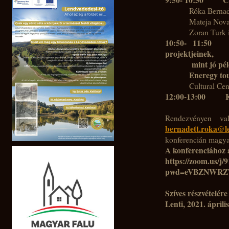
Róka Bernad
Mateja Nova
Zoran Turk 
10:50- 11:50
projektjeinek,
mint jó pé
Eneregy to
Cultural Ce
12:00-13:00 Kér
Rendezvényen va
bernadett.roka@le
konferencián magyar
A konferenciához a
https://zoom.us/j
pwd=eVBZNWRZT
Szíves részvételére
Lenti, 2021. április