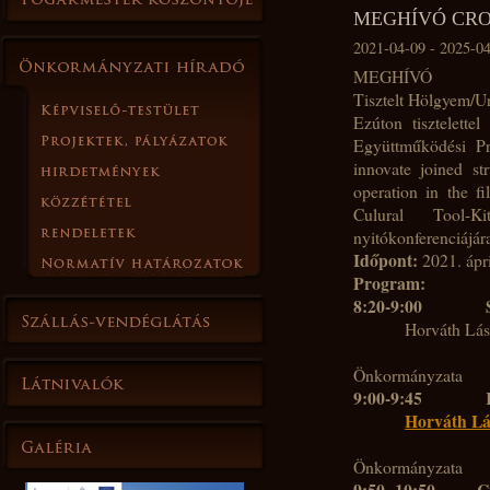
MEGHÍVÓ CRO
2021-04-09 - 2025-0
MEGHÍVÓ
Tisztelt Hölgyem/U
Ezúton tisztelett
Együttműködési Pr
innovate joined st
operation in the f
Culural Tool-K
nyitókonferenciájár
Időpont:
2021. ápri
Program:
8:20-9:00
Horváth Lás
Dražen Srpa
Önkormányzata
9:00-9:45
Horváth Lá
Dražen Srpa
Önkormányzata
9:50- 10:50
C