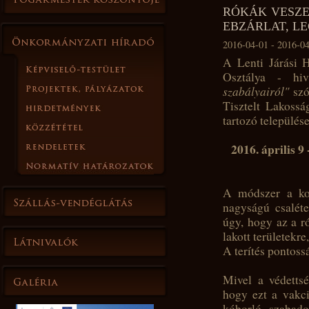
RÓKÁK VESZET
EBZÁRLAT, LE
2016-04-01 - 2016-0
A Lenti Járási H
Osztálya - h
szabályairól"
szó
Tisztelt Lakoss
tartozó település
2016. április 
A módszer a kor
nagyságú csaléte
úgy, hogy az a r
lakott területekre
A terítés pontoss
Mivel a védettsé
hogy ezt a vakci
kóborló, szabadon