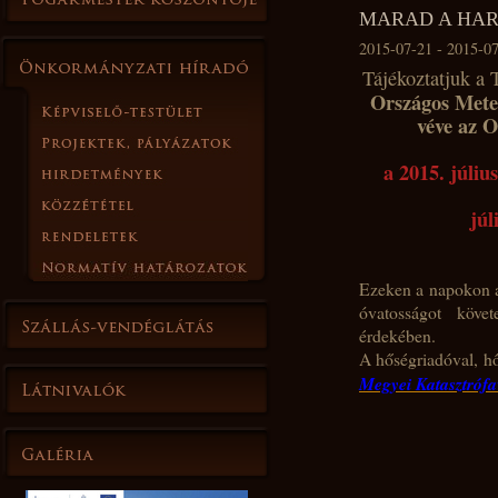
MARAD A HAR
2015-07-21 - 2015-0
Tájékoztatjuk a 
Országos Meteo
véve az 
a 2015. júliu
júl
Ezeken a napokon a 
óvatosságot köve
érdekében.
A hőségriadóval, h
Megyei Katasztrófa