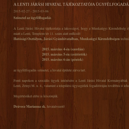
A LENTI JÁRÁSI HIVATAL TÁJÉKOZTATÓJA ÜGYFÉLFOGAD
2015-02-27 - 2015-03-06
Szünetel az ügyfélfogadás
A Lenti Járási Hivatal tájékoztatja a lakosságot, hogy a Munkaügyi Kirendeltség ép
miatt a Lenti, Templom tér 11. szám alatt működő
Hatósági Osztályon, Járási Gyámhivatalban, Munkaügyi Kirendeltségen
techni
2015. március 4-én (szerdán)
2015. március 5-én (csütörtök)
2015. március 6-án (péntek)
az ügyfélfogadás szünetel, a hivatal épülete zárva tart.
Fenti napokon a szociális ügyek intézésére a Lenti Járási Hivatal Kormányabla
Lenti, Zrínyi M. u. 4., valamint a települési ügysegédek fogadóóráján továbbra is leh
Megértésüket előre is köszönjük.
Drávecz Marianna sk.
hivatalvezető