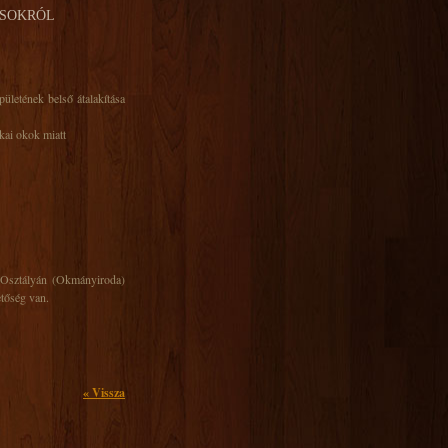
ÁSOKRÓL
ületének belső átalakítása
kai okok miatt
k Osztályán (Okmányiroda)
etőség van.
« Vissza