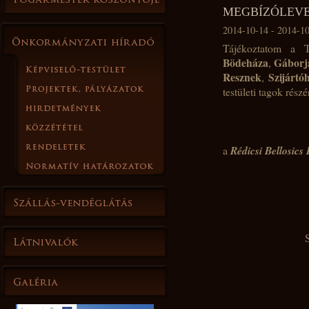
MEGBÍZÓLEV
2014-10-14 - 2014-1
Tájékoztatom a 
Bödeháza
Gáborj
,
Resznek
Szijártó
,
testületi tagok rész
2014. októ
a
Rédicsi Bellosics
Tis
Szép Zsuzsa