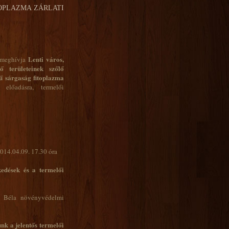
OPLAZMA ZÁRLATI
Lenti város,
 meghívja
ő területeinek szőlő
ű sárgaság fitoplazma
előadásra, termelői
4.09. 17.30 óra
edések és a termelői
ó Béla növényvédelmi
unk a jelentős termelői