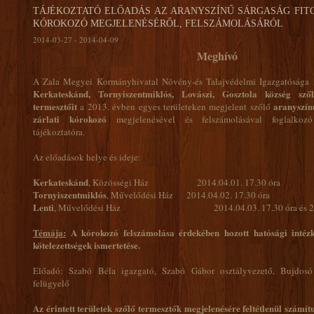
TÁJÉKOZTATÓ ELŐADÁS AZ ARANYSZÍNŰ SÁRGASÁG FIT
KÓROKOZÓ MEGJELENÉSÉRŐL, FELSZÁMOLÁSÁRÓL
2014-03-27 - 2014-04-09
Meghívó
A Zala Megyei Kormányhivatal Növény-és Talajvédelmi Igazgatósága
Kerkateskánd, Tornyiszentmiklós, Lovászi, Gosztola község szől
termesztőit
aranyszín
a 2013. évben egyes területeken megjelent szőlő
zárlati kórokozó
megjelenésével és felszámolásával foglalkozó 
tájékoztatóra.
Az előadások helye és ideje:
Kerkateskánd
, Közösségi Ház 2014.04.01. 17.30 óra
Tornyiszentmiklós
, Művelődési Ház 2014.04.02. 17.30 óra
Lenti
, Művelődési Ház 2014.04.03. 17.30 óra és 2014.0
Témája:
A kórokozó felszámolása érdekében hozott hatósági intézk
kötelezettségek ismertetése.
Előadó: Szabó Béla igazgató, Szabó Gábor osztályvezető, Bujdos
felügyelő
Az érintett területek szőlő termesztők megjelenésére feltétlenül számít