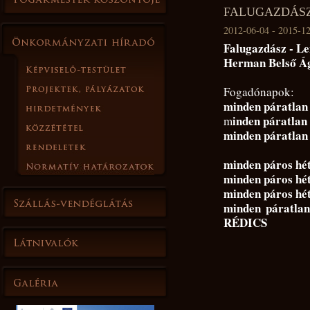
FALUGAZDÁS
2012-06-04 - 2015-1
Falugazdász - Len
Herman Belső Á
Fogadónapok:
minden páratlan 
inden páratlan 
m
minden páratlan 
minden páros hét
minden páros hét
minden páros hét
minden páratla
RÉDICS