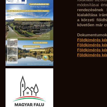
módosításai ér
rendezésének 
kialakítása irá
a körzeti földh
követően már cs
Dokumentumok 
Földkimérés ké
Földkimérés ké
Földkimérés ké
Földkimérés ké