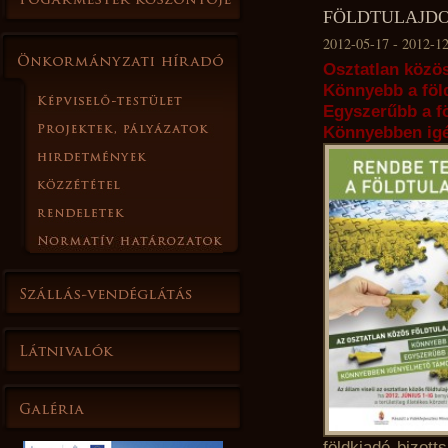
FÖLDTULAJDON
2012-05-17 - 2012-1
Osztatlan közö
Könnyebb a föld
Egyszerűbb a f
Könnyebben igé
földkiadó bizott